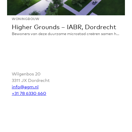
WONINGBOUW
Higher Grounds – IABR, Dordrecht
Bewoners van deze duurzame microstad creëren samen hun eigen dynamische biotoop in een gebouw dat permanent acute opvang biedt in tijden van nood
Higher
Grounds
–
IABR,
CONTACT
Dordrecht
Wilgenbos 20
3311 JX Dordrecht
info@egm.nl
+31 78 6330 660
VOLG EGM
LinkedIn
Instagram
YouTube