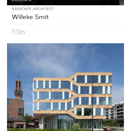
ASSOCIATE ARCHITECT
Willeke Smit
willeke.smit@egm.nl
LinkedIn