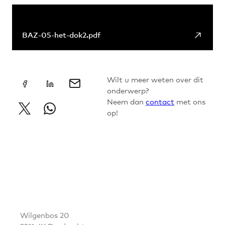
+
Links & Downloads
↗
BAZ-05-het-dok2.pdf
Wilt u meer weten over dit
onderwerp?
Neem dan
contact
met ons
op!
CONTACT
Wilgenbos 20