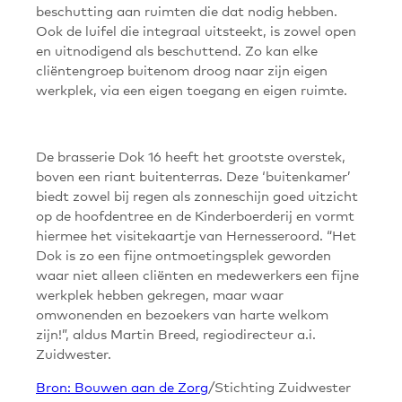
beschutting aan ruimten die dat nodig hebben.
Ook de luifel die integraal uitsteekt, is zowel open
en uitnodigend als beschuttend. Zo kan elke
cliëntengroep buitenom droog naar zijn eigen
werkplek, via een eigen toegang en eigen ruimte.
De brasserie Dok 16 heeft het grootste overstek,
boven een riant buitenterras. Deze ‘buitenkamer’
biedt zowel bij regen als zonneschijn goed uitzicht
op de hoofdentree en de Kinderboerderij en vormt
hiermee het visitekaartje van Hernesseroord. “Het
Dok is zo een fijne ontmoetingsplek geworden
waar niet alleen cliënten en medewerkers een fijne
werkplek hebben gekregen, maar waar
omwonenden en bezoekers van harte welkom
zijn!”, aldus Martin Breed, regiodirecteur a.i.
Zuidwester.
Bron: Bouwen aan de Zorg
/Stichting Zuidwester