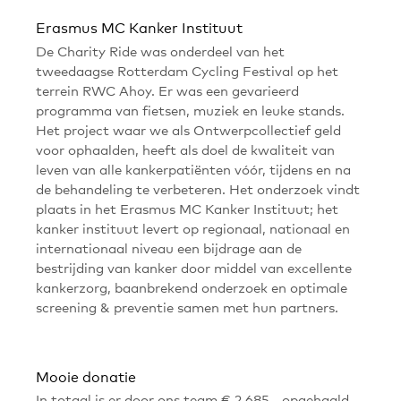
Erasmus MC Kanker Instituut
De Charity Ride was onderdeel van het
tweedaagse Rotterdam Cycling Festival op het
terrein RWC Ahoy. Er was een gevarieerd
programma van fietsen, muziek en leuke stands.
Het project waar we als Ontwerpcollectief geld
voor ophaalden, heeft als doel de kwaliteit van
leven van alle kankerpatiënten vóór, tijdens en na
de behandeling te verbeteren. Het onderzoek vindt
plaats in het Erasmus MC Kanker Instituut; het
kanker instituut levert op regionaal, nationaal en
internationaal niveau een bijdrage aan de
bestrijding van kanker door middel van excellente
kankerzorg, baanbrekend onderzoek en optimale
screening & preventie samen met hun partners.
Mooie donatie
In totaal is er door ons team € 2.685,- opgehaald