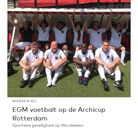
excursie
naar
Radboudumc
WERKEN BIJ
EGM voetbalt op de Archicup
Rotterdam
Sportieve gezelligheid op Woudestein
EGM