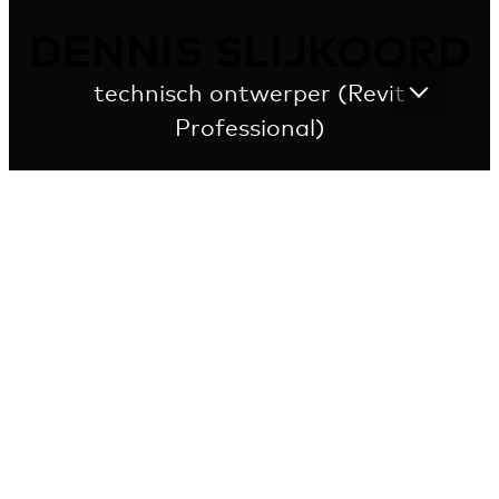
DENNIS SLIJKOORD
technisch ontwerper (Revit
Professional)
Over Dennis
Ik werk sinds 1998 als bouwkundige bij EGM architecten
en heb ervaring met klein- en grootschalige projecten,
variërend van ziekenhuizen, verpleeghuizen tot
kantoren en woningbouw. Ik verzorg een eerste
vertaling van een ontwerp tot aan complexe
uitgewerkte principedetails.
Wat mij zeer aanspreekt is dat elke bouwfase, van
voorlopig ontwerp tot en met de bouwuitvoering, een