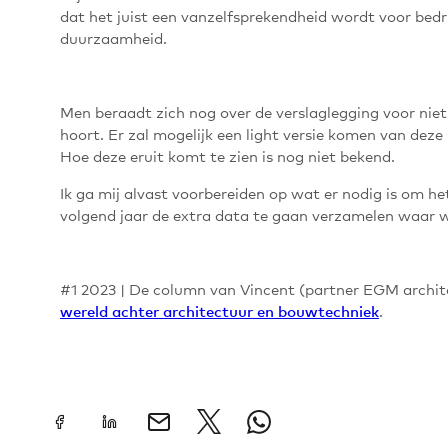
dat het juist een vanzelfsprekendheid wordt voor bed
duurzaamheid.
Men beraadt zich nog over de verslaglegging voor nie
hoort. Er zal mogelijk een light versie komen van dez
Hoe deze eruit komt te zien is nog niet bekend.
Ik ga mij alvast voorbereiden op wat er nodig is om h
volgend jaar de extra data te gaan verzamelen waar wi
#1 2023 | De column van Vincent (partner EGM architec
.
wereld achter architectuur en bouwtechniek