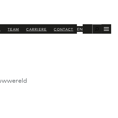
Zoeken
EN
N
TEAM
CARRIERE
CONTACT
ouwwereld
+