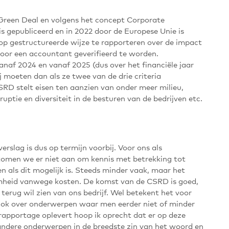
 Green Deal en volgens het concept Corporate
is gepubliceerd en in 2022 door de Europese Unie is
p gestructureerde wijze te rapporteren over de impact
 door een accountant geverifieerd te worden.
anaf 2024 en vanaf 2025 (dus over het financiële jaar
 moeten dan als ze twee van de drie criteria
SRD stelt eisen ten aanzien van onder meer milieu,
uptie en diversiteit in de besturen van de bedrijven etc.
verslag is dus op termijn voorbij. Voor ons als
komen we er niet aan om kennis met betrekking tot
 als dit mogelijk is. Steeds minder vaak, maar het
mheid vanwege kosten. De komst van de CSRD is goed,
 terug wil zien van ons bedrijf. Wel betekent het voor
Ook over onderwerpen waar men eerder niet of minder
rapportage oplevert hoop ik oprecht dat er op deze
ndere onderwerpen in de breedste zin van het woord en