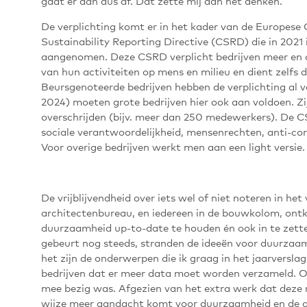
gaat er dan dus af. Dat zette mij aan het denken.
De verplichting komt er in het kader van de Europese
Sustainability Reporting Directive (CSRD) die in 2021 
aangenomen. Deze CSRD verplicht bedrijven meer en o
van hun activiteiten op mens en milieu en dient zelfs
Beursgenoteerde bedrijven hebben de verplichting al v
2024) moeten grote bedrijven hier ook aan voldoen. Zij
overschrijden (bijv. meer dan 250 medewerkers). De C
sociale verantwoordelijkheid, mensenrechten, anti-corr
Voor overige bedrijven werkt men aan een light versie.
De vrijblijvendheid over iets wel of niet noteren in het 
architectenbureau, en iedereen in de bouwkolom, ont
duurzaamheid up-to-date te houden én ook in te zetten
gebeurt nog steeds, stranden de ideeën voor duurzaa
het zijn de onderwerpen die ik graag in het jaarverslag
bedrijven dat er meer data moet worden verzameld. 
mee bezig was. Afgezien van het extra werk dat deze 
wijze meer aandacht komt voor duurzaamheid en de a