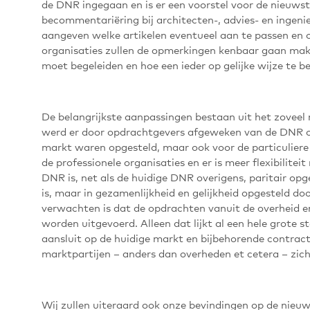
de DNR ingegaan en is er een voorstel voor de nieuwste
becommentariëring bij architecten-, advies- en ingeni
aangeven welke artikelen eventueel aan te passen en 
organisaties zullen de opmerkingen kenbaar gaan make
moet begeleiden en hoe een ieder op gelijke wijze te b
De belangrijkste aanpassingen bestaan uit het zoveel
werd er door opdrachtgevers afgeweken van de DNR omd
markt waren opgesteld, maar ook voor de particuliere
de professionele organisaties en er is meer flexibilite
DNR is, net als de huidige DNR overigens, paritair opge
is, maar in gezamenlijkheid en gelijkheid opgesteld doo
verwachten is dat de opdrachten vanuit de overheid 
worden uitgevoerd. Alleen dat lijkt al een hele grote 
aansluit op de huidige markt en bijbehorende contrac
marktpartijen – anders dan overheden et cetera – zic
Wij zullen uiteraard ook onze bevindingen op de nie