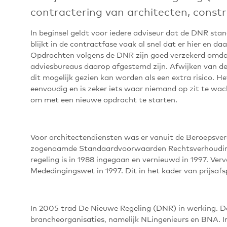
contractering van architecten, constr
In beginsel geldt voor iedere adviseur dat de DNR sta
blijkt in de contractfase vaak al snel dat er hier en 
Opdrachten volgens de DNR zijn goed verzekerd omdat
adviesbureaus daarop afgestemd zijn. Afwijken van d
dit mogelijk gezien kan worden als een extra risico. He
eenvoudig en is zeker iets waar niemand op zit te wac
om met een nieuwe opdracht te starten.
Voor architectendiensten was er vanuit de Beroepsve
zogenaamde Standaardvoorwaarden Rechtsverhouding 
regeling is in 1988 ingegaan en vernieuwd in 1997. Ver
Mededingingswet in 1997. Dit in het kader van prijsafs
In 2005 trad De Nieuwe Regeling (DNR) in werking. De
brancheorganisaties, namelijk NLingenieurs en BNA. In