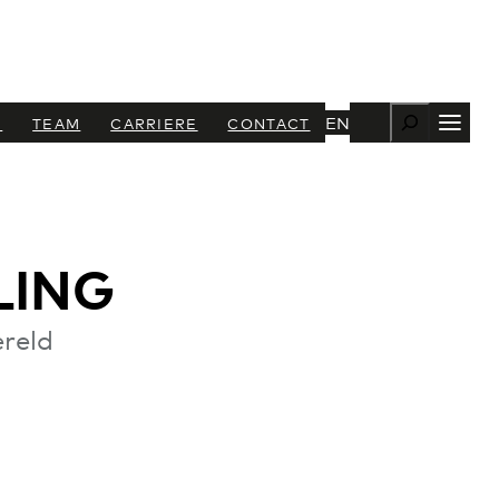
Zoeken
EN
N
TEAM
CARRIERE
CONTACT
LING
ereld
+