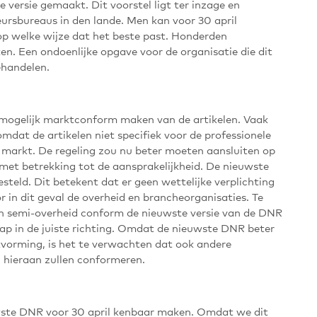
 versie gemaakt. Dit voorstel ligt ter inzage en
eursbureaus in den lande. Men kan voor 30 april
op welke wijze dat het beste past. Honderden
n. Een ondoenlijke opgave voor de organisatie die dit
ehandelen.
 mogelijk marktconform maken van de artikelen. Vaak
at de artikelen niet specifiek voor de professionele
 markt. De regeling zou nu beter moeten aansluiten op
it met betrekking tot de aansprakelijkheid. De nieuwste
steld. Dit betekent dat er geen wettelijke verplichting
r in dit geval de overheid en brancheorganisaties. Te
en semi-overheid conform de nieuwste versie van de DNR
stap in de juiste richting. Omdat de nieuwste DNR beter
tvorming, is het te verwachten dat ook andere
h hieraan zullen conformeren.
uwste DNR voor 30 april kenbaar maken. Omdat we dit