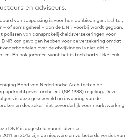
ucteurs en adviseurs.
ndaard van toepassing is voor hun aanbiedingen. Echter,
daar – of soms geheel – aan de DNR voorbij wordt gegaan.
 polissen van aansprakelijkheidsverzekeringen voor
e DNR kan gevolgen hebben voor de verzekering omdat
t onderhandelen over de afwijkingen is niet altijd
hten. En ook jammer, want het is toch hartstikke leuk
reniging Bond van Nederlandse Architecten de
opdrachtgever-architect (SR-1988) regeling. Deze
volgens is deze gesneuveld na invoering van de
praken en dus zeker niet bevorderlijk voor marktwerking.
ze DNR is opgesteld vanuit diverse
 2011 en 2013 zijn de nieuwere en verbeterde versies van