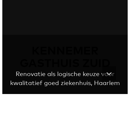
KENNEMER
GASTHUIS ZUID
Renovatie als logische keuze voor
kwalitatief goed ziekenhuis, Haarlem
Eigentijds en flexibel
Vanuit een goede basis zorgt de renovatie voor een
ziekenhuis dat weer toekomstbestendig en
patiëntvriendelijk is