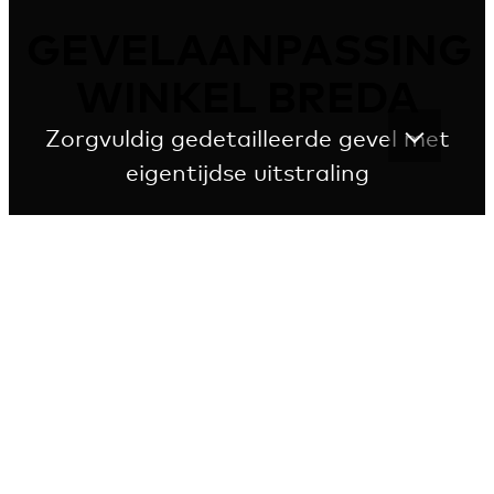
GEVELAANPASSING
WINKEL BREDA
Zorgvuldig gedetailleerde gevel met
eigentijdse uitstraling
Eigentijdse nieuwe gevel als karakteristiek
onderdeel van stadsgezicht
Moderne elementen zorgen voor contrast in het
gevelbeeld en geven het rijkheid en verfijning. Door de
nauwkeurige uitwerking en de grote aandacht voor
materiaal en detail sluit het pand naadloos aan bij de
omringende bebouwing zonder dat de eigen identiteit
verloren gaat.