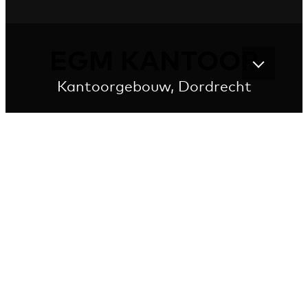
EGM KANTOOR
Kantoorgebouw, Dordrecht
Transparante grens tussen wonen en
werken
De locatie markeert het grensvlak tussen het 19e-
eeuwse wonen aan het water aan de ene zijde en de
verlengde Handelskade, gekarakteriseerd door het
aquaduct en het spoor, aan de andere zijde.