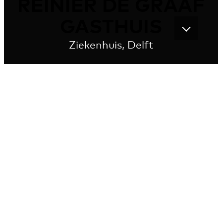
REINIER DE GRAAF
GASTHUIS
Ziekenhuis, Delft
Een ziekenhuis dat verbindt
In het nieuwe Reinier de Graaf Gasthuis staan
verbondenheid en gastvrijheid centraal. Vanwege de
verbinding met het zorggebied verwijst het ziekenhuis
op verschillende manieren naar de traditie en
kenmerken van de stad Delft. Het helder opgezette
gebouw heeft de vorm van een esculaap, waardoor alle
afdelingen snel bereikbaar zijn.
BEKIJK HET GEHELE PROJECT