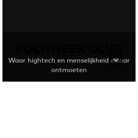
POLITHEEK OLVG
Waar hightech en menselijkheid elkaar
ontmoeten
Transparant proces, vertrouwd gevoel
De poliklinische apotheek van het Onze Lieve Vrouwe
Gasthuis (OLVG) bewijst dat efficiëntie en warmte
hand in hand kunnen gaan. Deze moderne apotheek
verwelkomt iedereen: van buurtbewoners en
ziekenhuisbezoekers tot het ziekenhuispersoneel zelf.