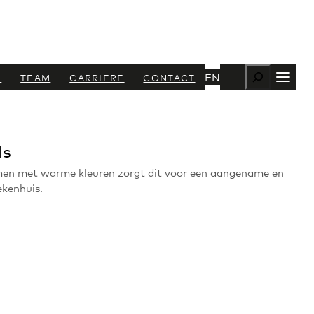
Zoeken
EN
N
TEAM
CARRIERE
CONTACT
ls
Samen met warme kleuren zorgt dit voor een aangename en
ekenhuis.