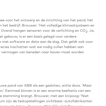
ee voor het ontwerp en de inrichting van het pand, het
het bedrijf. Brouwer: ‘Het volledige klimaatsysteem en
. Overal hangen sensoren voor de verlichting en CO
. Ja,
2
et gebouw, is er een basis gelegd voor verdere
we met
en data aan de slag. Dat geldt ook voor
software
recies inschatten wat we nodig zullen hebben aan
 er vermogen van beneden naar boven moet worden
uwe pand van ABB als een gesloten, witte doos. ‘Maar
en.’ Eenmaal binnen is er een enorme beeltenis van een
te stemming brengt. Brouwer, met een knipoog: ‘Niet
ium zijn de testopstellingen zichtbaar: autofabrikanten
s mee te laten uitvoeren. Wekelijks ziet Brouwer