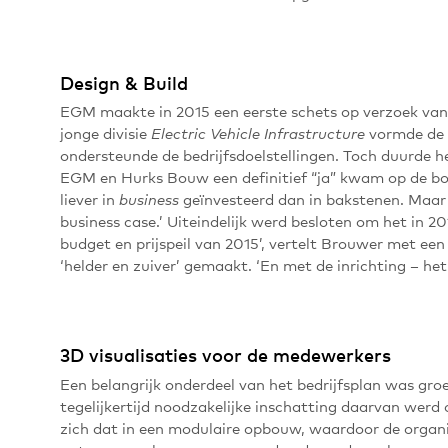
Design & Build
EGM maakte in 2015 een eerste schets op verzoek v
jonge divisie
vormde de 
Electric Vehicle Infrastructure
ondersteunde de bedrijfsdoelstellingen. Toch duurde h
EGM en Hurks Bouw een definitief “ja” kwam op de bo
liever in
geïnvesteerd dan in bakstenen. Maar wi
business
business case.’ Uiteindelijk werd besloten om het in 2
budget en prijspeil van 2015’, vertelt Brouwer met een
‘helder en zuiver’ gemaakt. ‘En met de inrichting – he
3D visualisaties voor de medewerkers
Een belangrijk onderdeel van het bedrijfsplan was gro
tegelijkertijd noodzakelijke inschatting daarvan werd
zich dat in een modulaire opbouw, waardoor de organis