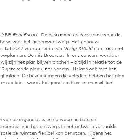
an ABB
. De bestaande
voor de
Real Estate
business case
basis voor het gebouwontwerp. Het gebouw
et tot 2017 voordat er in een
contract met
Design&Build
uwplannen. Dennis Brouwer: ‘In ons concern wordt er
j zijn het plan blijven pitchen – altijd in relatie tot de
015 getekende plan uit te voeren. ‘Helaas ook met het
 glimlach. De bezuinigingen die volgden, hebben het plan
t meubilair – wordt het pand zachter en menselijker.’
ei van de organisatie: een onvoorspelbare en
 onderdeel van het ontwerp. In het ontwerp vertaalde
atie de ruimten flexibel kan benutten. Tijdens het