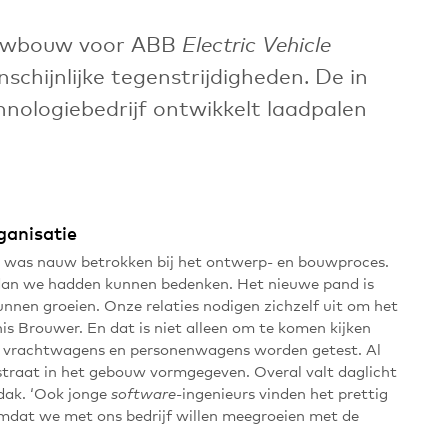
euwbouw voor ABB
Electric Vehicle
chijnlijke tegenstrijdigheden. De in
hnologiebedrijf ontwikkelt laadpalen
ganisatie
n was nauw betrokken bij het ontwerp- en bouwproces.
r dan we hadden kunnen bedenken. Het nieuwe pand is
nnen groeien. Onze relaties nodigen zichzelf uit om het
is Brouwer. En dat is niet alleen om te komen kijken
n, vrachtwagens en personenwagens worden getest. Al
n straat in het gebouw vormgegeven. Overal valt daglicht
 dak. ‘Ook jonge
-ingenieurs vinden het prettig
software
 omdat we met ons bedrijf willen meegroeien met de