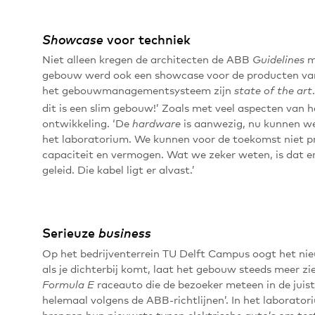
Showcase
voor techniek
Niet alleen kregen de architecten de ABB
m
Guidelines
gebouw werd ook een showcase voor de producten van 
het gebouwmanagementsysteem zijn
state of the art
dit is een slim gebouw!’ Zoals met veel aspecten van h
ontwikkeling. ‘De
is aanwezig, nu kunnen 
hardware
het laboratorium. We kunnen voor de toekomst niet p
capaciteit en vermogen. Wat we zeker weten, is dat
geleid. Die kabel ligt er alvast.’
Serieuze
business
Op het bedrijventerrein TU Delft Campus oogt het nie
als je dichterbij komt, laat het gebouw steeds meer zi
raceauto die de bezoeker meteen in de juis
Formula E
helemaal volgens de ABB-richtlijnen’. In het laborator
brengen hun nieuwste typen elektrische auto’s om test