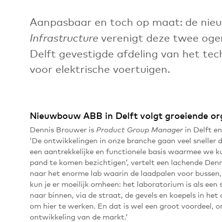
Aanpasbaar en toch op maat: de ni
verenigt deze twee ogens
Infrastructure
Delft gevestigde afdeling van het tec
voor elektrische voertuigen.
Nieuwbouw ABB in Delft volgt groeiende or
Dennis Brouwer is
in Delft e
Product Group Manager
‘De ontwikkelingen in onze branche gaan veel snelle
een aantrekkelijke en functionele basis waarmee we ku
pand te komen bezichtigen’, vertelt een lachende Denn
naar het enorme lab waarin de laadpalen voor busse
kun je er moeilijk omheen: het laboratorium is als ee
naar binnen, via de straat, de gevels en koepels in het
om hier te werken. En dat is wel een groot voordeel,
ontwikkeling van de markt.’