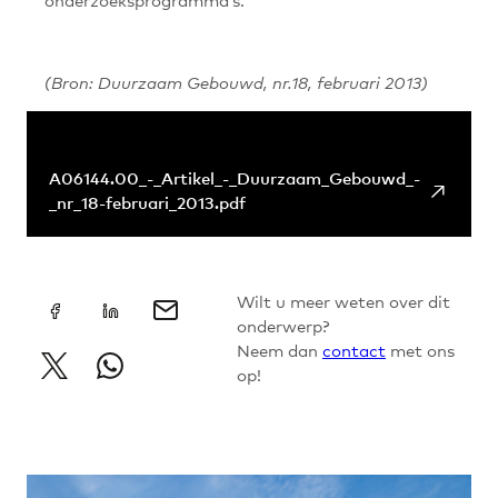
(Bron: Duurzaam Gebouwd, nr.18, februari 2013)
+
Links & Downloads
A06144.00_-_Artikel_-_Duurzaam_Gebouwd_-
↗
_nr_18-februari_2013.pdf
Wilt u meer weten over dit
onderwerp?
Neem dan
contact
met ons
op!