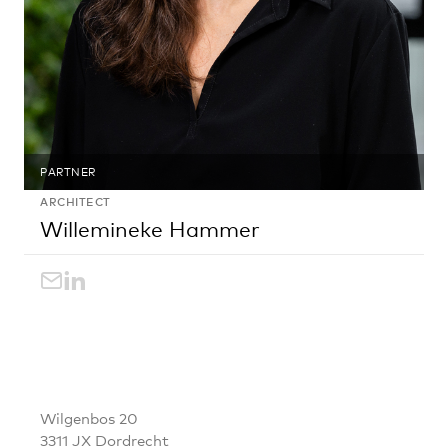
PARTNER
ARCHITECT
Willemineke Hammer
willemineke.hammer@egm.nl
LinkedIn
CONTACT
Wilgenbos 20
3311 JX Dordrecht